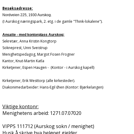
Besøksadresse:
Nordveien 225, 1930 Aurskog.
(I Aurskog næringspark, 2. etg. i de gamle "Think-lokalene").
Ansatte - med kontorplass Aurskog:
Sekretær, Anna Kristin Kongtorp
Sokneprest, Unni Sveistrup
Menighetspedagog, Margot Fosen Frogner
Kantor, Knut-Martin Katla
Kirketjener, Espen Haugen - (Kontor - i Aurskog kapell)
Kirketjener, Erik Westtorp (alle kirkesteder).
Diakonimedarbeider: Hans-Egil Øien (Kontor: Bjørkelangen)
Viktige kontonr:
Menighetens arbeid: 1271.07.07020
VIPPS 111712 (Aurskog sokn / menighet)
Husk å skrive hva beløpet gjelder.