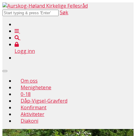
Søk
Logg inn
Om oss
Menighetene
0-18
Dåp-Vigsel-Gravferd
Konfirmant
Aktiviteter
Diakoni